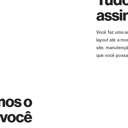
assi
Você faz uma a
layout até a m
site, manutenç
que você possa 
mos o
 você