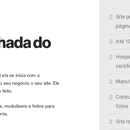
Site 
págin
chada do
Até 1
Hosp
certif
 ela se inicia com a
Manut
 seu negócio; o seu site. Ele
feito.
Consu
fotos 
, moduláveis e feitos para
nte.
Site 