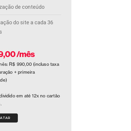
ização de conteúdo
ação do site a cada 36
s
9,00 /mês
mês: R$ 990,00 (incluso taxa
uração + primeira
ade)
dividido em até 12x no cartão
.
ATAR