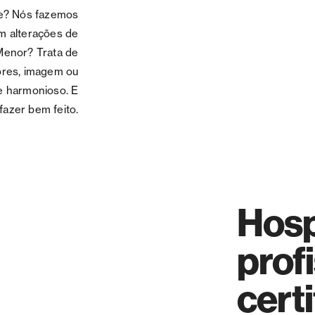
ite? Nós fazemos
m alterações de
 Menor? Trata de
cores, imagem ou
e harmonioso. E
fazer bem feito.
Hos
prof
cert