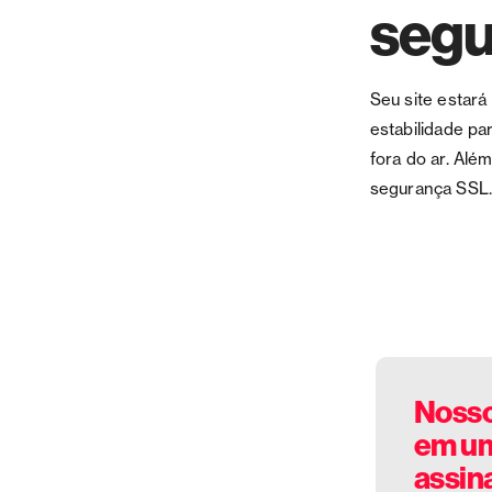
segu
Seu site estar
estabilidade p
fora do ar. Alé
segurança SSL
Nosso
em um
assin