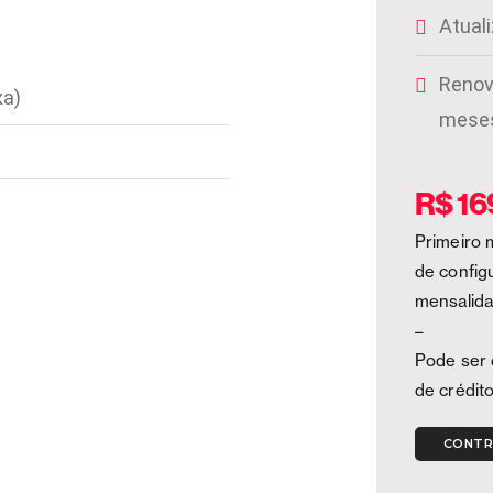
Atual
Renov
xa)
mese
R$ 16
Primeiro 
de config
mensalid
–
Pode ser 
de crédito
CONTR