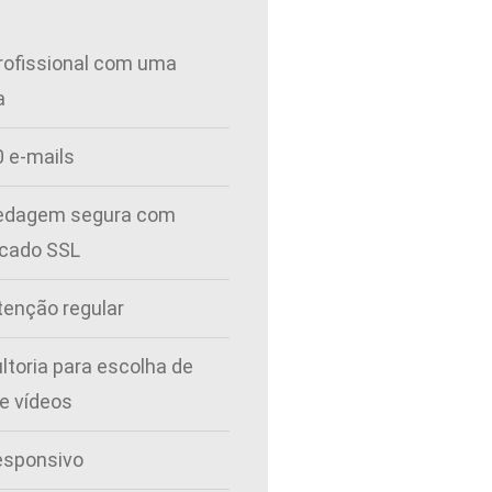
profissional com uma
a
0 e-mails
edagem segura com
icado SSL
enção regular
ltoria para escolha de
e vídeos
responsivo