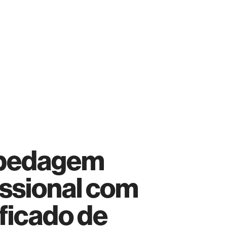
pedagem
issional com
ificado de